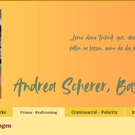
rke
Craniosacral - Polarity
I
Fitness - Krafttraining
ngen